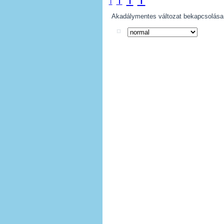
T
T
T
Akadálymentes változat bekapcsolása