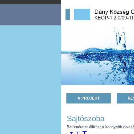
A PROJEKT
RÉ
Sajtószoba
Betüméretet állíthat a könnyebb olvas
T